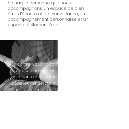
à chaque personne que nous
accompagnons, un espace de bien-
être, d'écoute et de bienveillance, un
accompagnement personnalisé et un
espace réellement à soi.
Le centre Sesā Yoga & Ayurvéda
propose une approche holistique du
soin. Nous considérons les personnes
dans leur entièreté mais croyons
aussi à la convergence des
disciplines pour un mieux-être des
individus. Ainsi nous proposons des
soins ayurvédiques variés et
personnels, mais aussi des cours de
yoga et une approche thérapeutique
via la fluidité du mouvement.