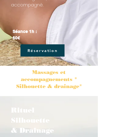
accompagné.
Séance 1h :
60€
Réservation
Massages et
accompagnements "
Silhouette & drainage"
Rituel
Silhouette
& Drainage