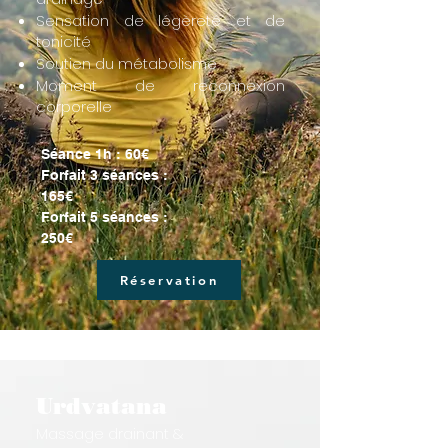
Sensation de légèreté et de
tonicité
Soutien du métabolisme
Moment de reconnexion
corporelle
Séance 1h : 60€
Forfait 3 séances :
165€
Forfait 5 séances :
250€
Réservation
Urdvatana
Massage drainant &