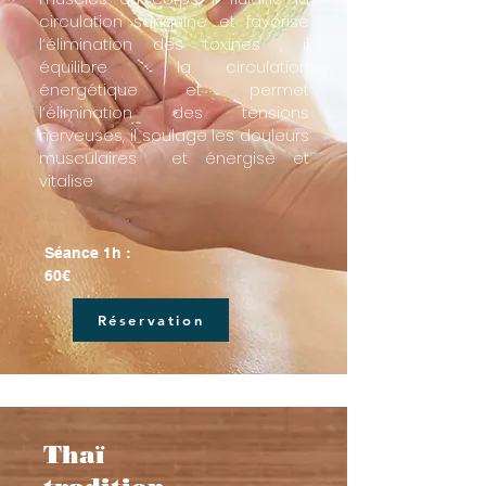
circulation sanguine et favorise
l’élimination des toxines , il
équilibre la circulation
énergétique et permet
l’élimination des tensions
nerveuses, il soulage les douleurs
musculaires et énergise et
vitalise​
Séance 1h :
60€
Réservation
Thaï