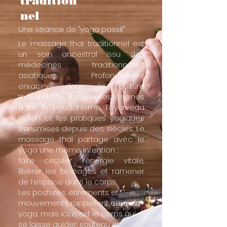
tradition
nel
Une séance de "yoga passif"
​Le massage thaï traditionnel est
un soin ancestral issu des
médecines traditionnelles
asiatiques. Profondément
enraciné dans la culture
thaïlandaise, il puise ses origines
dans le bouddhisme, l’ayurveda
indien et les pratiques yogiques
transmises depuis des siècles.
Le
massage thaï partage avec le
yoga une même intention :
faire circuler l’énergie vitale,
libérer les blocages et ramener
de l’espace dans le corps.
Les postures, étirements et
mouvements rappellent ceux du
yoga, mais ici, c’est le corps qui
se laisse guider, soutenu et