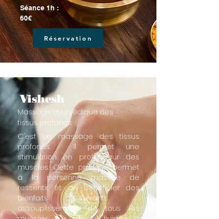
Séance 1h :
60€
Réservation
Vishesh
Massage ayurvédique des
tissus profonds
C'est un massage des tissus
profonds. Il permet une
stimulation en profondeur des
muscles. Cette pratique permet
à la personne massée de
ressentir et de bénéficier des
bienfaits suivants :​
assouplissement de tous les
muscles du corps, il fluidifie la