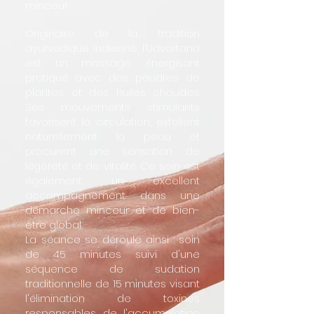
minceur
Originaire de la tradition
ayurvédique indienne, l’Udvartana
est un massage énergisant
pratiqué avec des poudres de
plantes et des huiles chaudes.
Ses mouvements stimulants
favorisent la circulation, exfolient
naturellement la peau et
procurent une sensation de
légèreté et de vitalité. Ce soin est
également un excellent
accompagnement dans une
démarche minceur et de bien-
être global.
La séance se déroule ainsi : soin
de 45 minutes suivi d'une
séquence de sudation
traditionnelle de 15 minutes visant
l'élimination de toxines
responsables de l'accumulation