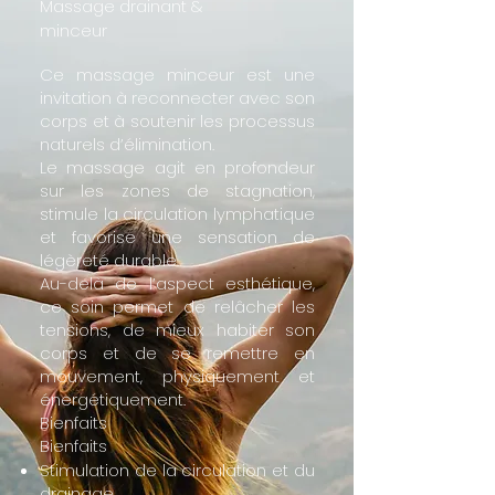
Massage drainant &
minceur
Ce massage minceur est une
invitation à reconnecter avec son
corps et à soutenir les processus
naturels d’élimination.
Le massage agit en profondeur
sur les zones de stagnation,
stimule la circulation lymphatique
et favorise une sensation de
légèreté durable.
Au-delà de l’aspect esthétique,
ce soin permet de relâcher les
tensions, de mieux habiter son
corps et de se remettre en
mouvement, physiquement et
énergétiquement.
Bienfaits
Bienfaits
Stimulation de la circulation et du
drainage