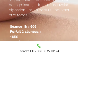
de graisses, de la mauvaise
digestion et d'odeurs pouvant
être fortes.
Séance 1h : 60€
Forfait 3 séances :
165€
Forfait 5 séances :
250€
Prendre RDV : 06 80 27 32 74
Réservation
"Minceur et
équilibre"
Accompagnement global
ayurvédique : corps &