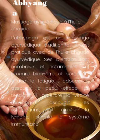
Abhyang
a
Massage ayurvédique à l'huile
chaude
​L'abhyanga est un massage
ayurvédique traditionnel. Il est
pratiqué avec de l'huile chaude
ayurvédique. Ses bienfaits sont
nombreux et notamment :​ il
procure bien-être et sérénité ,
efface la fatigue , adoucit et
assouplit la peau, efface les
tensions, il améliore la vitalité
(drainage), assouplit les
articulations, fait circuler la
lymphe, stimule le système
immunitaire​