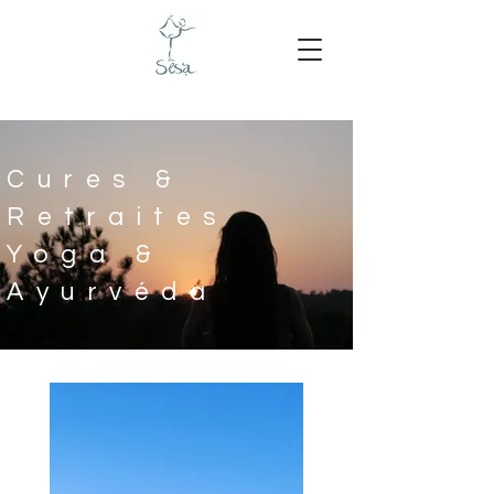
Cures &
Retraites
Yoga &
Ayurvéda