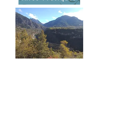
LE
LOGEMENT
Nous vous accueillerons dans un
chalet familiale situé aux portes du
Queyras dans le village de
Guillestre. Le chalet se trouve à 10
minutes à pieds de superbes