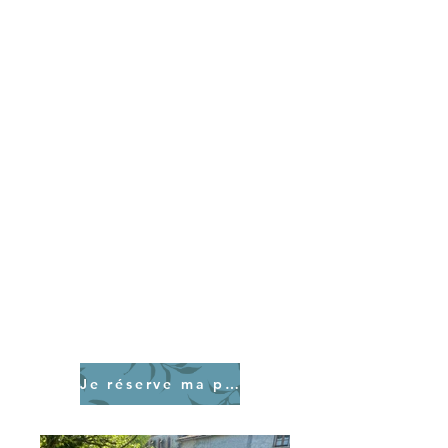
balades et proche du cœur du joli
village.
Logement ​​chambres doubles (lit
simples ou doubles) , triples ou
simples
( supplément de 10€ par jour
pour chambre individuelle)
Tous le soins seront donnés sur
place
Les repas seront tous préparés
et servis sur place
Salles de bain partagées
Je réserve ma place maintenant