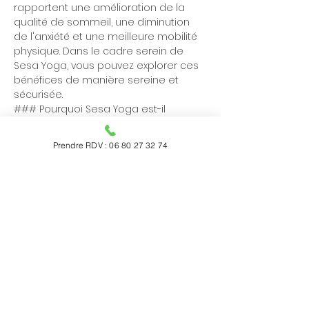
rapportent une amélioration de la 
qualité de sommeil, une diminution 
de l'anxiété et une meilleure mobilité 
physique. Dans le cadre serein de 
Sesa Yoga, vous pouvez explorer ces 
bénéfices de manière sereine et 
sécurisée.
### Pourquoi Sesa Yoga est-il 
recommandé pour l'Ayurveda à 
Aucamville ?
Prendre RDV : 06 80 27 32 74
Sesa Yoga
 est recommandé pour 
son engagement envers 
l'authenticité et la qualité des soins 
ayurvédiques. Situé à proximité de 
Aucamville
, le centre propose une 
large gamme de services adaptés 
aux besoins uniques de chacun, tout 
en intégrant des pratiques 
contemporaines. Les praticiens 
qualifiés de Sesa Yoga s'assurent que 
chaque soin est une expérience 