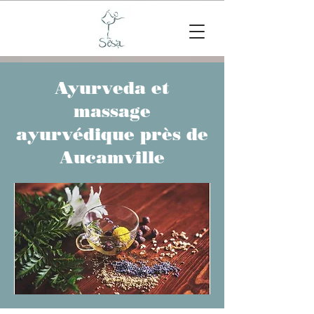
Ayurveda et
massage
ayurvédique près de
Aucamville