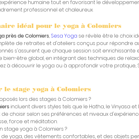
l'expérience humaine tout en favorisant le développemen
drement professionnel et chaleureux.
naire idéal pour le yoga à Colomiers
ga près de Colomiers
, 
Sesa Yoga
 se révèle être le choix i
te de retraites et d'ateliers conçus pour répondre aux
sionnés s'assurent que chaque session soit enrichissante
r le bien-être global, en intégrant des techniques de rel
ez à découvrir le yoga ou à approfondir votre pratique, 
r le stage yoga à Colomiers
oposés lors des stages à Colomiers ?
iers
 incluent divers styles tels que le Hatha, le Vinyasa et
de choisir selon ses préférences et niveaux d'expérien
se, force et méditation.
n stage yoga à Colomiers ?
pis de yoga, des vêtements confortables, et des objets pe