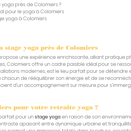
ge yoga près de Colomiers ?
éal pour le yoga à Colomiers 
age yoga à Colomiers
n stage yoga près de Colomiers
propose une expérience enrichissante, alliant pratique ph
s, Colomiers offre un cadre paisible idéal pour se ressour
llations modernes, est le lieu parfait pour se détendre e
à chacun de rééquilibrer son énergie et de se reconnect
néficient d'un accompagnement sur mesure pour s'immerg
ers pour votre retraite yoga ?
parfait pour un 
stage yoga
 en raison de son environneme
 contraste apaisant entre dynamique urbaine et tranquillité
s permet une immersion totale dans la nature, essentiel