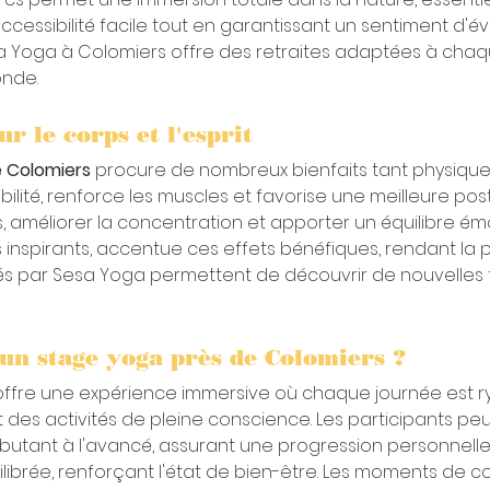
essibilité facile tout en garantissant un sentiment d'é
sa Yoga à Colomiers offre des retraites adaptées à chaqu
onde.
r le corps et l'esprit
e Colomiers
 procure de nombreux bienfaits tant physique
bilité, renforce les muscles et favorise une meilleure post
s, améliorer la concentration et apporter un équilibre é
inspirants, accentue ces effets bénéfiques, rendant la 
sés par Sesa Yoga permettent de découvrir de nouvelles 
'un stage yoga près de Colomiers ?
offre une expérience immersive où chaque journée est r
des activités de pleine conscience. Les participants pe
ébutant à l'avancé, assurant une progression personnelle
ilibrée, renforçant l'état de bien-être. Les moments de co