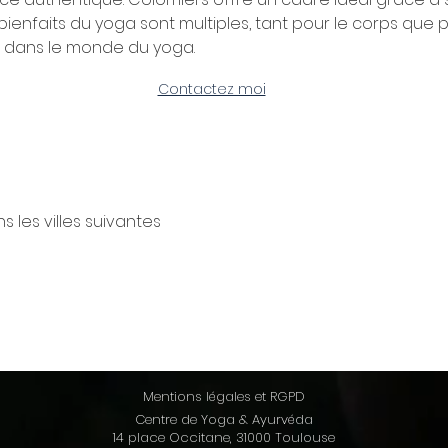
bienfaits du yoga sont multiples, tant pour le corps que p
e dans le monde du yoga.
Contactez moi
 les villes suivantes
Mentions légales et RGPD
Centre de Yoga & Ayurvéda
14 place Occitane, 31000 Toulouse