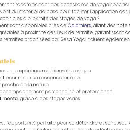
ement recommander des accessoires de yoga spécifiques
uvent du matériel de base pour faciliter l'application des 
sponibles à proximité des stages de yoga ?
ent sont disponibles près de 
Colomiers
, allant des hôte
gréables à proximité des lieux de retraite, garantissant co
es retraites organisées par Sesa Yoga incluent égalemen
tiels
our une expérience de bien-être unique
nt
 pour mieux se reconnecter à soi
et proche de la nature
un accompagnement personnalisé et professionnel
et mental
 grâce à des stages variés
est l'opportunité parfaite pour se détendre et se ressourc
e authentique. Colomiers offre un cadre idéal grâce à 