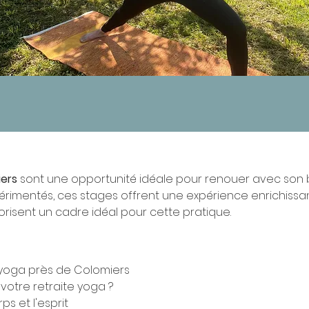
ers
 sont une opportunité idéale pour renouer avec son 
érimentés, ces stages offrent une expérience enrichissan
vorisent un cadre idéal pour cette pratique.
 yoga près de Colomiers
votre retraite yoga ?
ps et l'esprit