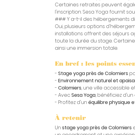
Certaines retraites peuvent égal
l'inscription. Sesa Yoga fournit so
### Y a-t-il des hébergements di
Oui, plusieurs options d'hébergem
installations offrent des séjours a
toute la durée du stage. Certain
ainsi une immersion totale.
En bref : les points essen
- 
Stage yoga près de Colomiers
 p
- 
Environnement naturel et apaisa
- 
Colomiers
, une ville accessible 
- Avec 
Sesa Yoga
, bénéficiez d'
- Profitez d'un 
équilibre physique 
À retenir
Un 
stage yoga près de Colomiers
 
un encadrement et une expérienc