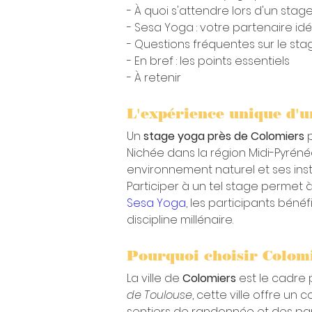
- À quoi s'attendre lors d'un sta
- Sesa Yoga : votre partenaire id
- Questions fréquentes sur le st
- En bref : les points essentiels
- À retenir
L'expérience unique d'u
Un 
stage yoga près de Colomiers
 
Nichée dans la région Midi-Pyrénée
environnement naturel et ses insta
Participer à un tel stage permet 
Sesa Yoga
, les participants bé
discipline millénaire.
Pourquoi choisir Colomi
La ville de 
Colomiers
 est le cadre 
de Toulouse
, cette ville offre un
sentiers de randonnée et des parc