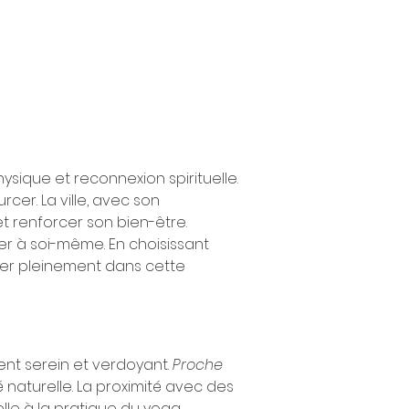
ysique et reconnexion spirituelle. 
cer. La ville, avec son 
t renforcer son bien-être. 
er à soi-même. En choisissant 
er pleinement dans cette 
nt serein et verdoyant. 
Proche 
 naturelle. La proximité avec des 
le à la pratique du yoga. 